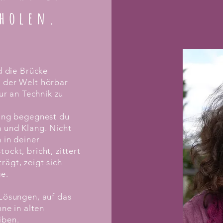
uholen.
d die Brücke
 der Welt hörbar
ur an Technik zu
tung begegnest du
m und Klang. Nicht
 in deiner
ckt, bricht, zittert
ägt, zeigt sich
ge.
 Lösungen, auf das
hne in alten
iben.