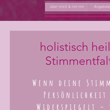
über mich & mit mir
Angebote
holistisch he
Stimmentfal
Wenn deine Stim
Persönlichkeit
Widerspiegelt – 