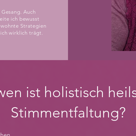
m Gesang. Auch
eite ich bewusst
ewohnte Strategien
ch wirklich trägt.
wen ist holistisch hei
Stimmentfaltung?
hen,