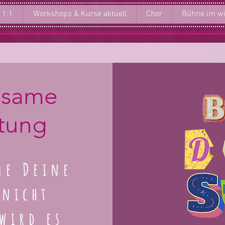
 1:1
Workshops & Kurse aktuell
Chor
Bühne im wi
ilsame
tung
me Deine
 nicht
wird es