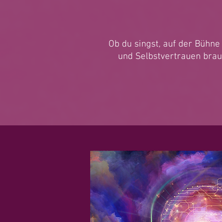
Ob du singst, auf der Bühne
und Selbstvertrauen brau