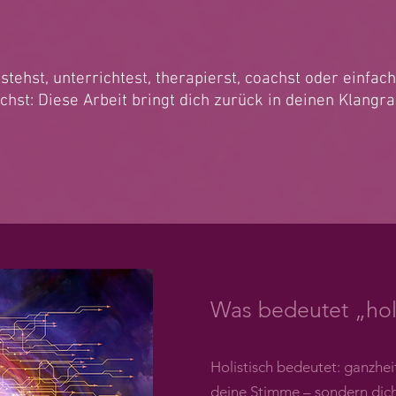
 stehst, unterrichtest, therapierst, coachst oder einfa
chst:
Diese Arbeit bringt dich zurück in deinen Klangra
Was bedeutet „holi
Holistisch bedeutet: ganzheit
deine Stimme – sondern dich