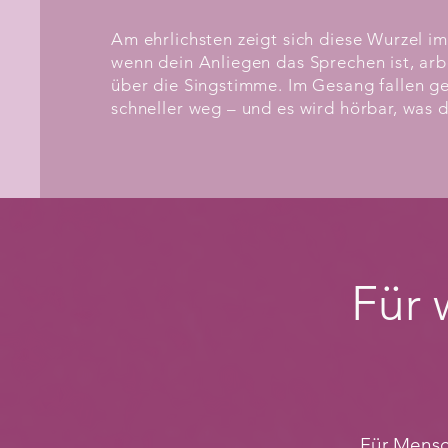
Am ehrlichsten zeigt sich diese Wurzel i
wenn dein Anliegen das Sprechen ist, arb
über die Singstimme. Im Gesang fallen g
schneller weg – und es wird hörbar, was di
Für 
Für Mensc