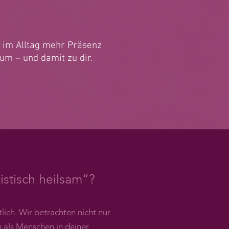
ch im Alltag mehr Präsenz
um – und damit zu dir.
stisch heilsam“?
lich. Wir betrachten nicht nur
 als Menschen in deiner