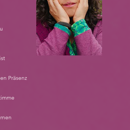
zu
st
len Präsenz
Stimme
ernen