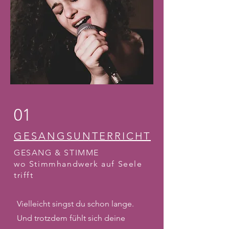
01
GESANGSUNTERRICHT
GESANG & STIMME
wo Stimmhandwerk auf Seele
trifft
Vielleicht singst du schon lange.
Und trotzdem fühlt sich deine