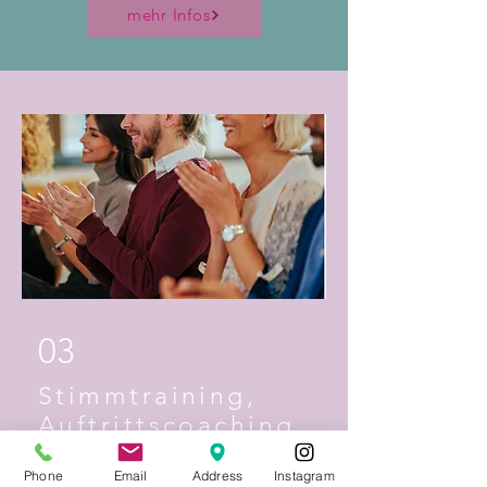
mehr Infos
03
Stimmtraining,
Auftrittscoaching
& Präsenzarbeit
Phone
Email
Address
Instagram