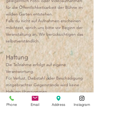
gelegentlich Foto- oder Videoaufnahmen
für die Öffentlichkeitsarbeit der Bühne im
wilden Garten entstehen.
Falls du nicht auf Aufnahmen erscheinen
möchtest, sprich uns bitte vor Beginn der
Veranstaltung an. Wir berücksichtigen das
selbstverständlich.
Haftung
Die Teilnahme erfolgt auf eigene
Verantwortung.
Für Verlust, Diebstahl oder Beschädigung
mitgebrachter Gegenstände wird keine
Haftung übernommen.
Die Veranstalterin haftet nicht für Personen-,
Phone
Email
Address
Instagram
Sach- oder Vermögensschäden, die im
Zusammenhang mit der Teilnahme an der
Veranstaltung entstehen, soweit diese nicht
auf vorsätzlichem oder grob fahrlässigem