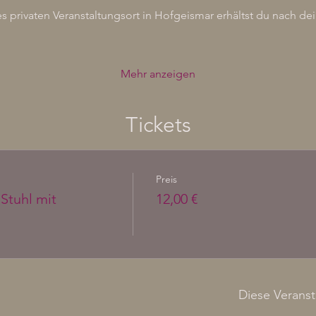
 privaten Veranstaltungsort in Hofgeismar erhältst du nach de
Mehr anzeigen
Tickets
Preis
Stuhl mit
12,00 €
Diese Veranst