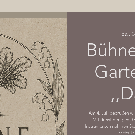
Sa., 0
Bühne
Garte
,,D
Am 4. Juli begrüßen wi
Mit dreistimmigem G
Instrumenten nehmen Sie 
sechs Ja