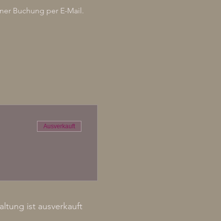
iner Buchung per E-Mail.
Ausverkauft
altung ist ausverkauft